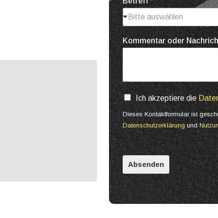
Betreff
*
Bitte auswählen
Kommentar oder Nachric
Ich akzeptiere die
Date
Dieses Kontaktformular ist ges
Datenschutzerklärung
und
Nutzu
Absenden