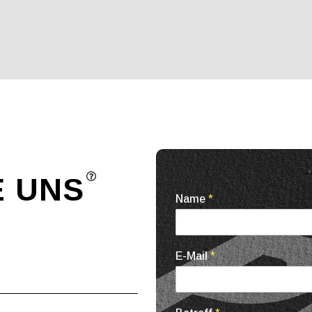
E
UNS
Name
*
E-Mail
*