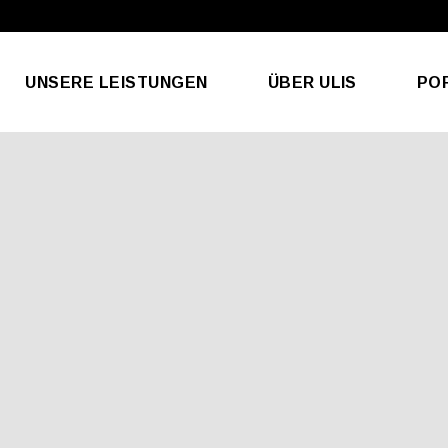
Veredelungen & Services
UNSERE LEISTUNGEN
ÜBER ULIS
PO
Veredelungen & Services