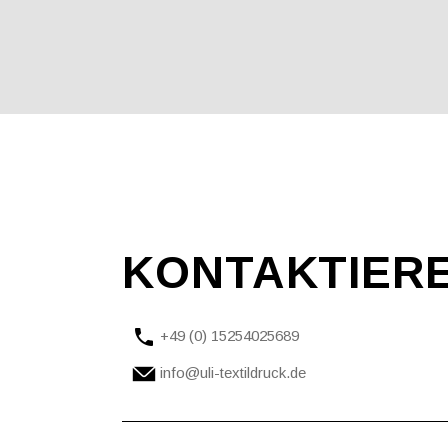
KONTAKTIER
+49 (0) 15254025689
info@uli-textildruck.de