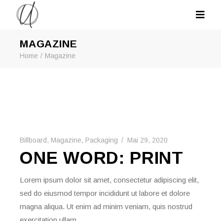
MAGAZINE
Home
Magazine
Billboard
,
Magazine
,
Packaging
Mai 29, 2020
ONE WORD: PRINT
Lorem ipsum dolor sit amet, consectetur adipiscing elit,
sed do eiusmod tempor incididunt ut labore et dolore
magna aliqua. Ut enim ad minim veniam, quis nostrud
exercitation ullam