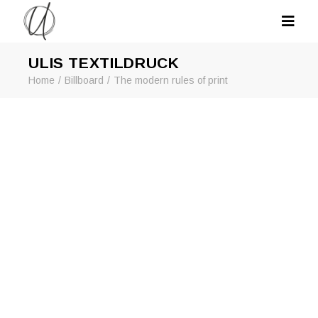
ULIS TEXTILDRUCK
Home
Billboard
The modern rules of print