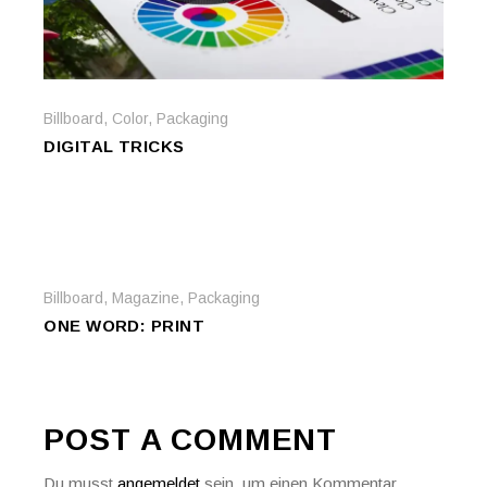
Billboard
,
Color
,
Packaging
DIGITAL TRICKS
Billboard
,
Magazine
,
Packaging
ONE WORD: PRINT
POST A COMMENT
Du musst
angemeldet
sein, um einen Kommentar